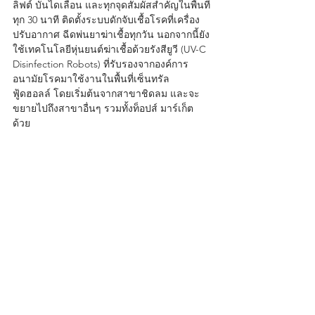
ลิฟต์ บันไดเลื่อน และทุกจุดสัมผัสสำคัญในพื้นที่
ทุก 30 นาที ติดตั้งระบบดักจับเชื้อโรคที่เครื่อง
ปรับอากาศ ฉีดพ่นยาฆ่าเชื้อทุกวัน นอกจากนี้ยัง
ใช้เทคโนโลยีหุ่นยนต์ฆ่าเชื้อด้วยรังสียูวี (UV-C 
Disinfection Robots) ที่รับรองจากองค์การ
อนามัยโรคมาใช้งานในพื้นที่เซ็นทรัล 
ฟู้ดฮอลล์ โดยเริ่มต้นจากสาขาชิดลม และจะ
ขยายไปถึงสาขาอื่นๆ รวมทั้งท็อปส์ มาร์เก็ต
ด้วย 