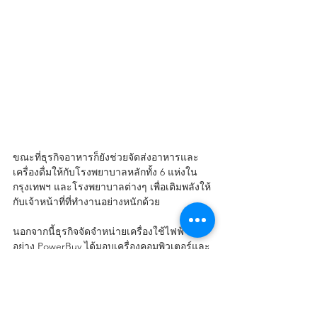
ขณะที่ธุรกิจอาหารก็ยังช่วยจัดส่งอาหารและ
เครื่องดื่มให้กับโรงพยาบาลหลักทั้ง 6 แห่งใน
กรุงเทพฯ และโรงพยาบาลต่างๆ เพื่อเติมพลังให้
กับเจ้าหน้าที่ที่ทำงานอย่างหนักด้วย 
นอกจากนี้ธุรกิจจัดจำหน่ายเครื่องใช้ไฟฟ้า
อย่าง PowerBuy ได้มอบเครื่องคอมพิวเตอร์และ
แท็บเล็ตเพื่อให้แพทย์ได้ใช้งานให้คำปรึกษากับผู้
ที่เสี่ยงติดเชื้อ และติดตามอาการคนไข้ผ่าน
แอปพลิเคชันของโรงพยาบาลราชวิถี รวมทั้ง
สนับสนุนการแพทย์ฺระยะทางไกล 