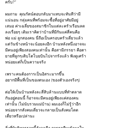
ครับ?” 
ผมถาม  คุณรัตน์ตอบกลับมาแทบจะทันทีว่ามี
แน่นอน กลุ่มคนที่พร้อมจะซื้อที่อยู่อาศัยมีอยู่
เสมอ ค่าเฉลี่ยของสมาชิกในแต่ละครัวเรือนลด
ลงเรื่อยๆ เดิมเราคิดว่าบ้านที่มีกันแค่สี่คนคือ 
พ่อ แม่ ลูกสองคน นี่ถือเป็นครอบครัวเดี่ยวแล้ว 
แต่วันข้างหน้าจะน้อยลงอีก บ้านหลังหนึ่งอาจจะ
มีคนอยู่เพียงสองคนเท่านั้น คือสามีภรรยา คือตา
ยายที่ลูกๆเติบโตโบยบินไปจากรังแล้ว ฟังดูเศร้า
หน่อยแต่ก็เป็นความจริง  
เพราะคนต้องการเป็นอิสระมากขึ้น  
อยากมีพื้นที่เป็นของตนเอง (ของตัวเองจริงๆ)   
ต่อให้เป็นบ้านหลังละสี่สิบล้านแบบที่ทำตลาด
กันอยู่ตอนนี้ ก็อาจจะมีคนอยู่เพียงแค่สองคน
เท่านั้น (ไม่นับรวมแม่บ้าน) ผมเองก็ไม่รู้ว่าอีก
หน่อยจากสังคมเดี่ยวจะกลายเป็นสังคมโดด
เดี่ยวหรือเปล่านะ  
สิ่งที่ผู้บริหารรายนี้กังวลคือ การรุกคืบเข้ามาใน