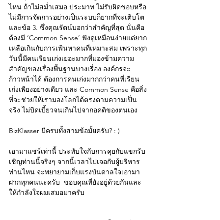
ไหน ถ้าไม่สม่ำเสมอ ประมาท ไม่รับผิดชอบหรือ
ไม่มีการจัดการอย่างเป็นระบบก็ยากที่จะเติบโต 
และข้อ 3. ซึ่งคุณรัตน์บอกว่าสำคัญที่สุด นั่นคือ 
ต้องมี ‘Common Sense’ ฟังดูเหมือนง่ายแต่ยาก
เหลือเกินกับการเฟ้นหาคนที่เหมาะสม เพราะทุก
วันนี้มีคนเรียนเก่งเยอะมากที่มองข้ามความ
สำคัญของเรื่องพื้นฐานบางเรื่อง องค์กรจะ
ก้าวหน้าได้ ต้องการคนเก่งมากกว่าคนที่เรียน
เก่งเพียงอย่างเดียว และ Common Sense คือสิ่ง
ที่จะช่วยให้เรามองโลกได้ตรงตามความเป็น
จริง ไม่บิดเบี้ยวจนเกินไปจากอคติของตนเอง  
BizKlasser มีครบทั้งสามข้อมั้ยครับ? : )  
เอามาแชร์เท่านี้ ประทับใจกับการคุยกับแขกรับ
เชิญท่านนี้จริงๆ จากนี้เวลาไปเจอกับผู้บริหาร
ท่านไหน จะพยายามเก็บแรงบันดาลใจเอามา
ฝากทุกคนนะครับ  ขอบคุณที่ยังอยู่ด้วยกันและ
ให้กำลังใจผมเสมอมาครับ  