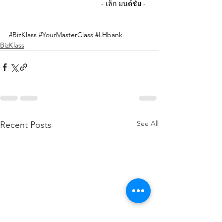
- เล็ก มนต์ชัย -  
#BizKlass
#YourMasterClass
#LHbank
BizKlass
See All
Recent Posts