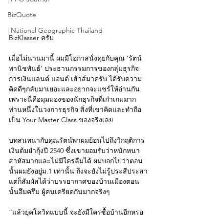
BizQuote
| National Geographic Thailand
BizKlasser ครับ  
เมื่อไม่นานมานี้ ผมมีโอกาสนั่งคุยกับคุณ ‘รัตน์ 
พานิชพันธ์’ ประธานกรรมการของกลุ่มธุรกิจ
การเงินแลนด์ แอนด์ เฮ้าส์มาครับ ได้รับความ
คิดดีๆกลับมาเยอะและอยากจะแชร์ให้อ่านกัน 
เพราะนี่คือมุมมองของนักธุรกิจที่เก๋าเกมมาก
ท่านหนึ่งในวงการธุรกิจ สิ่งที่เขาคิดและทำถือ
เป็น Your Master Class ของจริงเลย  
บทสนทนากับคุณรัตน์พาผมย้อนไปถึงวิกฤติการ
เงินต้มยำกุ้งปี 2540 ซึ่งเขายอมรับว่าหนักหนา
สาหัสมากและไม่มีใครลืมได้ ผมบอกไปว่าตอน
นั้นผมยังอยู่ม.1 เท่านั้น ถึงจะยังไม่รู้ประสีประสา
แต่ก็สัมผัสได้ว่าบรรยากาศของบ้านเมืองตอน
นั้นอึมครึม ผู้คนเครียดกันมากจริงๆ   
“แล้วยุคโควิดแบบนี้ จะยังมีใครซื้อบ้านอีกหรอ