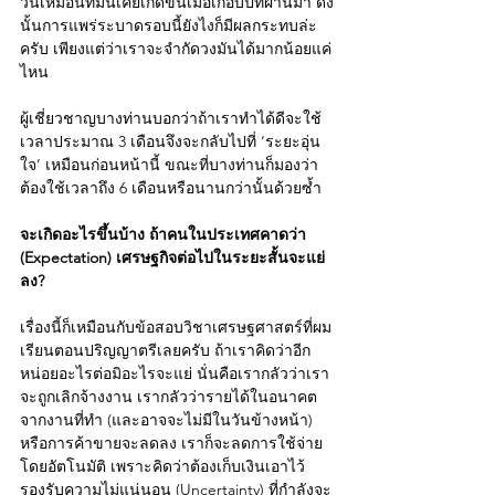
วันเหมือนที่มันเคยเกิดขึ้นเมื่อเกือบปีที่ผ่านมา ดัง
นั้นการแพร่ระบาดรอบนี้ยังไงก็มีผลกระทบล่ะ
ครับ เพียงแต่ว่าเราจะจำกัดวงมันได้มากน้อยแค่
ไหน
ผู้เชี่ยวชาญบางท่านบอกว่าถ้าเราทำได้ดีจะใช้
เวลาประมาณ 3 เดือนจึงจะกลับไปที่ ‘ระยะอุ่น
ใจ’ เหมือนก่อนหน้านี้ ขณะที่บางท่านก็มองว่า
ต้องใช้เวลาถึง 6 เดือนหรือนานกว่านั้นด้วยซ้ำ
จะเกิดอะไรขึ้นบ้าง ถ้าคนในประเทศคาดว่า 
(Expectation) เศรษฐกิจต่อไปในระยะสั้นจะแย่
ลง?
เรื่องนี้ก็เหมือนกับข้อสอบวิชาเศรษฐศาสตร์ที่ผม
เรียนตอนปริญญาตรีเลยครับ ถ้าเราคิดว่าอีก
หน่อยอะไรต่อมิอะไรจะแย่ นั่นคือเรากลัวว่าเรา
จะถูกเลิกจ้างงาน เรากลัวว่ารายได้ในอนาคต
จากงานที่ทำ (และอาจจะไม่มีในวันข้างหน้า) 
หรือการค้าขายจะลดลง เราก็จะลดการใช้จ่าย
โดยอัตโนมัติ เพราะคิดว่าต้องเก็บเงินเอาไว้ 
รองรับความไม่แน่นอน (Uncertainty) ที่กำลังจะ