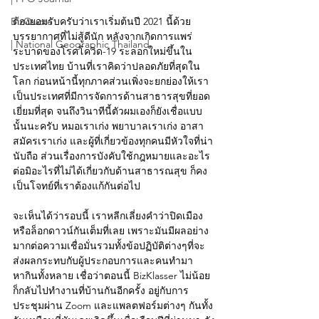
BizQuote
ต้องยอมรับครับว่าเราเริ่มต้นปี 2021 นี้ด้วย
บรรยากาศที่ไม่สู้ดีนัก หลังจากเกิดการแพร่
| National Geographic Thailand
ระบาดของโรคโควิด-19 ระลอกใหม่ขึ้นใน
ประเทศไทย บ้านที่เราคิดว่าปลอดภัยที่สุดใน
โลก ก่อนหน้านี้ทุกภาคส่วนเพิ่งจะยกย่องให้เรา
เป็นประเทศที่มีการจัดการด้านสาธารสุขที่ยอด
เยี่ยมที่สุด จนถึงวินาทีนี้ตัวผมเองก็ยังเชื่อแบบ
นั้นนะครับ หมอเราเก่ง พยาบาลเราเก่ง อาสา
สมัครเราเก่ง และผู้ที่เกี่ยวข้องทุกคนมีหัวใจที่น่า
นับถือ ส่วนเรื่องการบังคับใช้กฎหมายและอะไร
ต่อมิอะไรที่ไม่ได้เกี่ยวกับด้านสาธารณสุข ก็คง
เป็นโจทย์ที่เราต้องแก้กันต่อไป
จะเห็นได้ว่ารอบนี้ เราหลีกเลี่ยงคำว่าปิดเมือง
หรือล็อกดาวน์กันเต็มที่เลย เพราะมันมีผลอย่าง
มากต่อความเชื่อมั่นรวมทั้งข้อปฏิบัติต่างๆที่จะ
ส่งผลกระทบกับผู้ประกอบการและคนทำมา
หากินทั้งหลาย เชื่อว่าตอนนี้ BizKlasser ไม่น้อย
ก็กลับไปทำงานที่บ้านกันอีกครั้ง อยู่กับการ
ประชุมผ่าน Zoom และแพลตฟอร์มต่างๆ กันทั้ง