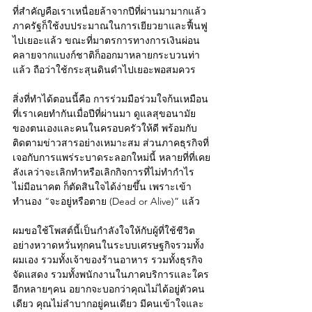
ที่สำคัญคือเราเหนื่อยล้าจากปีที่ผ่านมามากแล้ว 
ภาครัฐก็ใช้งบประมาณในการเยียวยาและฟื้นฟู
ไปเยอะแล้ว ขณะที่มาตรการทางการเงินผ่อน
คลายจากแบงก์ชาติก็ออกมาหลายกระบวนท่า
แล้ว ถือว่าใช้กระสุนดินดำไปเยอะพอสมควร
สิ่งที่ทำได้ตอนนี้คือ การร่วมมือร่วมใจก้นเหมือน
ที่เราเคยทำกันเมื่อปีที่ผ่านมา ดูแลสุขอนามัย
ของตนเองและคนในครอบครัวให้ดี พร้อมกับ
ติดตามข่าวสารอย่างเหมาะสม ส่วนภาคธุรกิจที่
เจอกับการแพร่ระบาดระลอกใหม่นี้ หลายที่ที่เคย
ลังเลว่าจะเลิกทำหรือเลิกกิจการที่ไม่ทำกำไร 
ไม่มีอนาคต ก็ตัดสินใจได้ง่ายขึ้น เพราะเข้า
ทำนอง “จะอยู่หรือตาย (Dead or Alive)” แล้ว
ผมขอใช้โพสต์นี้เป็นกำลังใจให้กับผู้ที่ใช้ชีวิต
อย่างหวาดหวั่นทุกคนในระบบเศรษฐกิจรวมทั้ง
ผมเอง รวมทั้งเจ้าของร้านอาหาร รวมทั้งธุรกิจ
จัดแสดง รวมทั้งพนักงานในภาคบริการและใคร
อีกหลายๆคน อยากจะบอกว่าคุณไม่ได้อยู่ตัวคน
เดียว คุณไม่ลำบากอยู่คนเดียว มีคนเข้าใจและ