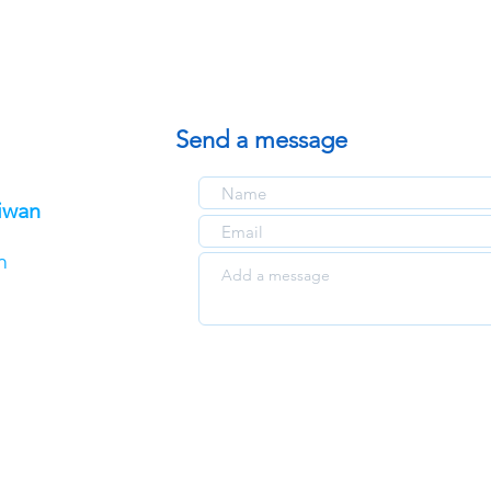
Send a message
iwan
m