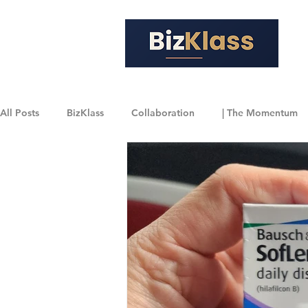
All Posts
BizKlass
Collaboration
| The Momentum
| GQ Thailand
| FPO Journal
BizQuote
| Nati