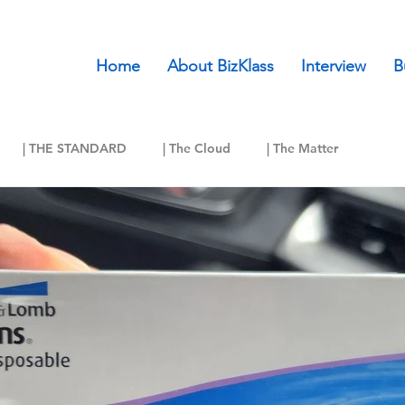
Home
About BizKlass
Interview
B
| THE STANDARD
| The Cloud
| The Matter
onal Geographic Thailand