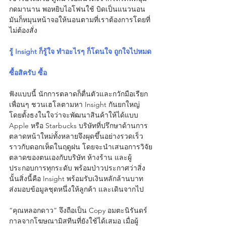
กดมานาน พอหยิบไอโฟนใช้ บิดเป็นแนวนอน 
มันก็หมุนหน้าจอให้นอนตามที่เราต้องการโดยที่
ไม่ต้องสั่ง
รู้ Insight ก็รู้ใจ ทำอะไรๆ ก็โดนใจ ถูกใจไปหมด
ซื้อสิครับ ซื้อ
ฟังแบบนี้ นักการตลาดก็ตื่นตัวและกวักมือเรียก
เพื่อนๆ ชวนเฮโลตามหา Insight กันยกใหญ่ 
โดยตั้งธงในใจว่าจะพัฒนาสินค้าให้ได้แบบ 
Apple หรือ Starbucks บริษัทที่ปรึกษาด้านการ
ตลาดหน้าใหม่ทั้งหลายจึงผุดขึ้นอย่างรวดเร็ว
ราวกับดอกเห็ดในฤดูฝน โดยจะนำเสนอการวิจัย
ตลาดของตนเองกับบริษัท ห้างร้าน และผู้
ประกอบการทุกระดับ พร้อมป่าวประกาศว่าสิ่ง
นั้นสิ่งนี้คือ Insight พร้อมรับเงินหลักล้านบาท 
ส่งมอบข้อมูลชุดหนึ่งให้ลูกค้า และเดินจากไป
“คุณหลอกดาว” จึงถือเป็น Copy อมตะนิรันดร์
กาลจากโฆษณามิสทีนที่ยังใช้ได้เสมอ เมื่อผู้