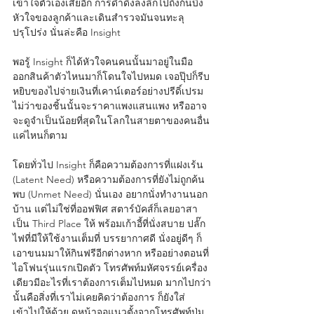
เข้าใจตัวเองเสียอีก การดำดิ่งลงลึกไปถึงก้นบึ้ง
หัวใจของลูกค้าและเดินสำรวจมันจนทะลุ
ปรุโปร่ง นั่นล่ะคือ Insight
พอรู้ Insight ก็ได้หัวใจคนคนนั้นมาอยู่ในมือ 
ออกสินค้าตัวไหนมาก็โดนใจไปหมด เจอปุ๊ปก็รีบ
หยิบของไปจ่ายเงินที่เคาน์เตอร์อย่างปรีดิ์เปรม 
ไม่ว่าของชิ้นนั้นจะราคาแพงแสนแพง หรืออาจ
จะดูจำเป็นน้อยที่สุดในโลกในสายตาของคนอื่น
แค่ไหนก็ตาม
โดยทั่วไป Insight ก็คือความต้องการที่แฝงเร้น 
(Latent Need) หรือความต้องการที่ยังไม่ถูกค้น
พบ (Unmet Need) นั่นเอง อยากนั่งทำงานนอก
บ้าน แต่ไม่ใช่ที่ออฟฟิศ สตาร์บัคส์ก็เลยอาสา
เป็น Third Place ให้ พร้อมเก้าอี้ที่นั่งสบาย ปลั๊ก
ไฟที่มีให้ใช้งานเต็มที่ บรรยากาศดี นั่งอยู่ดีๆ ก็
เอาขนมมาให้กินฟรีอีกต่างหาก หรืออย่างตอนที่
ไอโฟนรุ่นแรกเปิดตัว โทรศัพท์มหัศจรรย์เครื่อง
เดียวมีอะไรที่เราต้องการเต็มไปหมด มากไปกว่า
นั้นคือสิ่งที่เราไม่เคยคิดว่าต้องการ ก็ยังใส่
เข้าไปให้ด้วย ดูหน้าจอแนวตั้งจากโทรศัพท์ปุ่ม