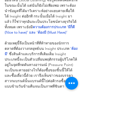
ในขณะนั้นได้ แต่นั่นก็ยังไม่เพียงพอ เพราะต้อง
นำข้อมูลที่ได้มาวิเคราะห์อย่างแยบคายเพื่อให้
ได้ Insight ต่ออีกที กระนั้นเมื่อได้ Insight มา
แล้ว ก็ใช่ว่าทุกอันจะเป็นประโยชน์ทางธุรกิจได้
ทั้งหมด เพราะยังมี
ความต้องการประเภท ‘มีก็ดี 
(Nice to have)’ และ ‘ต้องมี (Must Have)’
ด้วยเหตุนี้จึงเป็นหน้าที่ที่ท้าทายของนักการ
ตลาดที่ต้องวางกลยุทธ์บน Insight ประเภท
‘ต้อง
มี’
 ซึ่งสินค้าและบริการที่เติมเต็ม Insight 
ประเภทนี้จะเป็นตัวเปลี่ยนพฤติกรรมผู้บริโภคให้
อยู่ในจุดที่กดดันทางอารมณ์ (Pressure Point) 
จะเป็นจะตายอย่างไรก็ต้องซื้อของชิ้นนี้ให้ได้ 
และซื้อเดี๋ยวนี้ด้วย เราจึงเห็นข่าวของบรรดา
สาวกแบรนด์นั้นแบรนด์นี้ไปต่อคิวรอซื้อของ
แบบข้ามวันข้ามคืนจนเป็นภาพที่ชินตา
ความยั่งยืนของการทำธุรกิจ อาจไม่ใช่การมี
เทคโนโลยีที่ทันสมัยที่สุด หรือมีเครื่องมือโลก
ดิจิทัลที่แพรวพราวที่สุดอยู่ในมือ แต่เป็นความ
เข้าใจ Insight ของลูกค้าที่หลากหลายและ