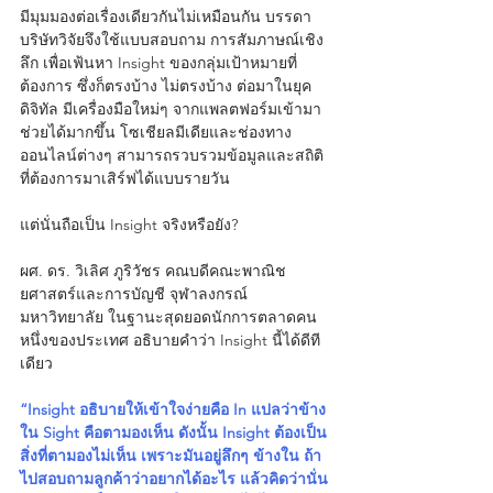
มีมุมมองต่อเรื่องเดียวกันไม่เหมือนกัน บรรดา
บริษัทวิจัยจึงใช้แบบสอบถาม การสัมภาษณ์เชิง
ลึก เพื่อเฟ้นหา Insight ของกลุ่มเป้าหมายที่
ต้องการ ซึ่งก็ตรงบ้าง ไม่ตรงบ้าง ต่อมาในยุค
ดิจิทัล มีเครื่องมือใหม่ๆ จากแพลตฟอร์มเข้ามา
ช่วยได้มากขึ้น โซเชียลมีเดียและช่องทาง
ออนไลน์ต่างๆ สามารถรวบรวมข้อมูลและสถิติ
ที่ต้องการมาเสิร์ฟได้แบบรายวัน
แต่นั่นถือเป็น Insight จริงหรือยัง?
ผศ. ดร. วิเลิศ ภูริวัชร คณบดีคณะพาณิช
ยศาสตร์และการบัญชี จุฬาลงกรณ์
มหาวิทยาลัย ในฐานะสุดยอดนักการตลาดคน
หนึ่งของประเทศ อธิบายคำว่า Insight นี้ได้ดีที
เดียว
“Insight อธิบายให้เข้าใจง่ายคือ In แปลว่าข้าง
ใน Sight คือตามองเห็น ดังนั้น Insight ต้องเป็น
สิ่งที่ตามองไม่เห็น เพราะมันอยู่ลึกๆ ข้างใน ถ้า
ไปสอบถามลูกค้าว่าอยากได้อะไร แล้วคิดว่านั่น