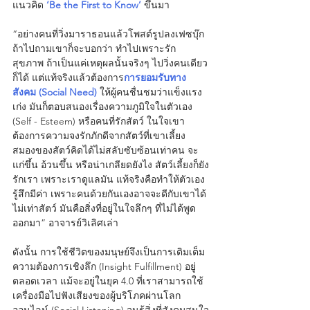
แนวคิด
‘Be the First to Know’
 ขึ้นมา
“อย่างคนที่วิ่งมาราธอนแล้วโพสต์รูปลงเฟซบุ๊ก 
ถ้าไปถามเขาก็จะบอกว่า ทำไปเพราะรัก
สุขภาพ ถ้าเป็นแค่เหตุผลนั้นจริงๆ ไปวิ่งคนเดียว
ก็ได้ แต่แท้จริงแล้วต้องการ
การยอมรับทาง
สังคม (Social Need)
ให้ผู้คนชื่นชมว่าแข็งแรง 
เก่ง มันก็ตอบสนองเรื่องความภูมิใจในตัวเอง 
(Self - Esteem) หรือคนที่รักสัตว์ ในใจเขา
ต้องการความจงรักภักดีจากสัตว์ที่เขาเลี้ยง 
สมองของสัตว์คิดได้ไม่สลับซับซ้อนเท่าคน จะ
แก่ขึ้น อ้วนขึ้น หรือน่าเกลียดยังไง สัตว์เลี้ยงก็ยัง
รักเรา เพราะเราดูแลมัน แท้จริงคือทำให้ตัวเอง
รู้สึกมีค่า เพราะคนด้วยกันเองอาจจะดีกับเขาได้
ไม่เท่าสัตว์ มันคือสิ่งที่อยู่ในใจลึกๆ ที่ไม่ได้พูด
ออกมา” อาจารย์วิเลิศเล่า
ดังนั้น การใช้ชีวิตของมนุษย์จึงเป็นการเติมเต็ม
ความต้องการเชิงลึก (Insight Fulfillment) อยู่
ตลอดเวลา แม้จะอยู่ในยุค 4.0 ที่เราสามารถใช้
เครื่องมือไปฟังเสียงของผู้บริโภคผ่านโลก
ออนไลน์ (Social Listening) จนรู้สิ่งที่สังคมสนใจ