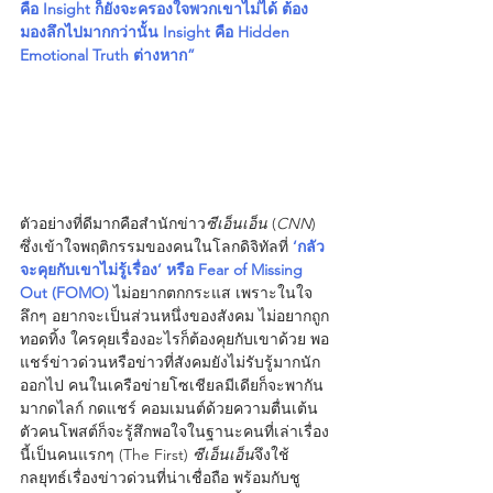
คือ Insight ก็ยังจะครองใจพวกเขาไม่ได้ ต้อง
มองลึกไปมากกว่านั้น Insight คือ Hidden 
Emotional Truth ต่างหาก”
ตัวอย่างที่ดีมากคือสำนักข่าว
ซีเอ็นเอ็น
 (
CNN
) 
ซึ่งเข้าใจพฤติกรรมของคนในโลกดิจิทัลที่ 
‘กลัว
จะคุยกับเขาไม่รู้เรื่อง’ หรือ Fear of Missing 
Out (FOMO)
 ไม่อยากตกกระแส เพราะในใจ
ลึกๆ อยากจะเป็นส่วนหนึ่งของสังคม ไม่อยากถูก
ทอดทิ้ง ใครคุยเรื่องอะไรก็ต้องคุยกับเขาด้วย พอ
แชร์ข่าวด่วนหรือข่าวที่สังคมยังไม่รับรู้มากนัก
ออกไป คนในเครือข่ายโซเชียลมีเดียก็จะพากัน
มากดไลก์ กดแชร์ คอมเมนต์ด้วยความตื่นเต้น 
ตัวคนโพสต์ก็จะรู้สึกพอใจในฐานะคนที่เล่าเรื่อง
นี้เป็นคนแรกๆ (The First) 
ซีเอ็นเอ็น
จึงใช้
กลยุทธ์เรื่องข่าวด่วนที่น่าเชื่อถือ พร้อมกับชู